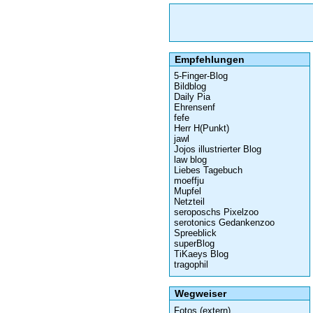
Empfehlungen
5-Finger-Blog
Bildblog
Daily Pia
Ehrensenf
fefe
Herr H(Punkt)
jawl
Jojos illustrierter Blog
law blog
Liebes Tagebuch
moeffju
Mupfel
Netzteil
seroposchs Pixelzoo
serotonics Gedankenzoo
Spreeblick
superBlog
TiKaeys Blog
tragophil
Wegweiser
Fotos (extern)