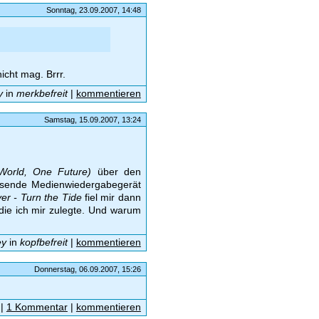
Sonntag, 23.09.2007, 14:48
cht mag. Brrr.
y
in
merkbefreit
|
kommentieren
Samstag, 15.09.2007, 13:24
World, One Future)
über den
ssende Medienwiedergabegerät
ver - Turn the Tide
fiel mir dann
die ich mir zulegte. Und warum
ey
in
kopfbefreit
|
kommentieren
Donnerstag, 06.09.2007, 15:26
|
1 Kommentar
|
kommentieren