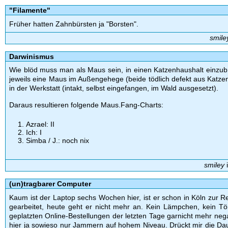
"Filamente"
Früher hatten Zahnbürsten ja "Borsten".
smile
Darwinismus
Wie blöd muss man als Maus sein, in einen Katzenhaushalt einzu
jeweils eine Maus im Außengehege (beide tödlich defekt aus Katz
in der Werkstatt (intakt, selbst eingefangen, im Wald ausgesetzt).
Daraus resultieren folgende Maus.Fang-Charts:
Azrael: II
Ich: I
Simba / J.: noch nix
smiley
(un)tragbarer Computer
Kaum ist der Laptop sechs Wochen hier, ist er schon in Köln zur R
gearbeitet, heute geht er nicht mehr an. Kein Lämpchen, kein Tön
geplatzten Online-Bestellungen der letzten Tage garnicht mehr nega
hier ja sowieso nur Jammern auf hohem Niveau. Drückt mir die Da