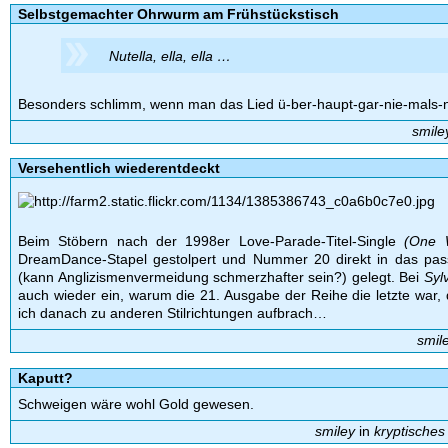
Selbstgemachter Ohrwurm am Frühstückstisch
Nutella, ella, ella …
Besonders schlimm, wenn man das Lied ü-ber-haupt-gar-nie-mals-ni
smile
Versehentlich wiederentdeckt
Beim Stöbern nach der 1998er Love-Parade-Titel-Single
(One 
DreamDance-Stapel gestolpert und Nummer 20 direkt in das pa
(kann Anglizismenvermeidung schmerzhafter sein?) gelegt. Bei
Syl
auch wieder ein, warum die 21. Ausgabe der Reihe die letzte war, 
ich danach zu anderen Stilrichtungen aufbrach…
smil
Kaputt?
Schweigen wäre wohl Gold gewesen.
smiley
in
kryptisches